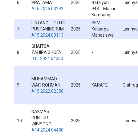
6
PRATAMA
2026
Batalyon
Lainnya
A15.2025.03292
948 Macan
Kumbang
LINTANG PUTRI
BEM
7
PUSPANINGRUM
2026
Keluarga
Lainnya
A15.2024.03113
Mahasiswa
GHAITSA
8
ZAHIRA SHOFA
2026
-
Lainnya
D11.2024.04090
MUHAMMAD
9
WAFI ROHMAN
2026
KARATE
Olahra
A15.2022.02356
NAKMAS
GUNTUR
10
2025
-
Lainnya
WIBISONO
A14.2024.04480