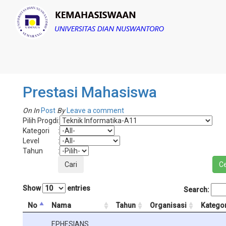
Prestasi Mahasiswa
On
In
Post
By
Leave a comment
Pilih Progdi
:
Kategori
:
Level
:
Tahun
:
Show
entries
Search:
No
Nama
Tahun
Organisasi
Kategor
EPHESIANS