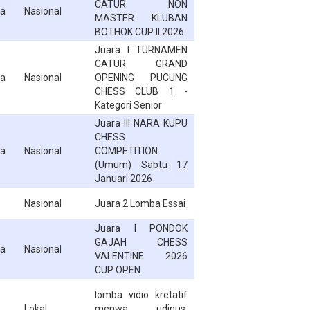
CATUR NON
ga
Nasional
MASTER KLUBAN
BOTHOK CUP II 2026
Juara I TURNAMEN
CATUR GRAND
ga
Nasional
OPENING PUCUNG
CHESS CLUB 1 -
Kategori Senior
Juara III NARA KUPU
CHESS
ga
Nasional
COMPETITION
(Umum) Sabtu 17
Januari 2026
Nasional
Juara 2 Lomba Essai
Juara I PONDOK
GAJAH CHESS
ga
Nasional
VALENTINE 2026
CUP OPEN
lomba vidio kretatif
Lokal
menwa udinus,