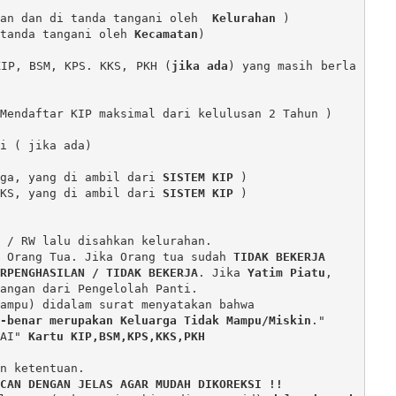
an dan di tanda tangani oleh 
 Kelurahan
 )

tanda tangani oleh 
Kecamatan
)

KIP, BSM, KPS. KKS, PKH (
jika ada
) yang masih berla
Mendaftar KIP maksimal dari kelulusan 2 Tahun )

i ( jika ada)

ga, yang di ambil dari 
SISTEM KIP
 )

KS, yang di ambil dari 
SISTEM KIP
 )

 / RW lalu disahkan kelurahan.

an Orang Tua. Jika Orang tua sudah 
TIDAK BEKERJA 
RPENGHASILAN / TIDAK BEKERJA
. Jika 
Yatim Piatu
, 

ampu) didalam surat menyatakan bahwa 

-benar merupakan Keluarga Tidak Mampu/Miskin
."

AI" 
Kartu KIP,BSM,KPS,KKS,PKH
n ketentuan.

CAN DENGAN JELAS AGAR MUDAH DIKOREKSI !!