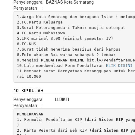
Penyelenggara
:
BAZNAS Kota Semarang
Persyaratan
:
1.Warga Kota Semarang dan beragama Islam ( melamp
2.FC.Kartu Keluarga

3.Surat Keterangandari Takmir masjid setempat

4.FC.Kartu Mahasiswa

5.IPK minimal 3.00 (minimal semester IV)

6.FC.KHS 

7.Surat tidak menerima beasiswa dari kampus

8.Foto ukuran 3x4 warna sebanyak 2 lembar

9.Mengisi 
PENDAFTARAN ONLINE 
bit.ly/PendaftaranBe
10.Lalu mendownload Form Pendaftaran 
KLIK DISINI
11.Membuat surat Pernyataan Kesanggupan untuk be
rai 10.000  
10. KIP KULIAH
Penyelenggara
:
LLDIKTI
Persyaratan
:
PEMBERKASAN
1. Formulir Pendaftaran KIP (
dari Sistem KIP yan
)

2. Kartu Peserta dari Web KIP (
dari Sistem KIP y