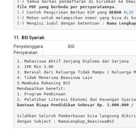
(-) Semua berkas pendaftaran di kirimkan ke Emai
file PDF yang berbeda per persyaratannya
.

(-) Contoh Pengiriman Berkas KIP yang 
BENAR 
KLIK 
(-) Mohon untuk melampirkan nomor yang bisa di hu
(-) Mengisi Judul dengan ketentuan : 
Nama Lengkap
11. BSI Syariah
Penyelenggara
:
BSI
Persyaratan
:
1. Mahasiswa Aktif Jenjang Diploma dan Sarjana

2. IPK Min 3.00

3. Berasal dari Keluarga Tidak Mampu / Keluarga M
4. Tidak Menerima Beasiswa Lain

5.Membuka Rekening BSI

Mendapatkan benefit:

1. Program Pembinaan

Bantuan Biaya Pendidikan Sebesar Rp. 3.000.000 / 
Silahkan Seluruh Pemberkasan bisa langsung dikiri
dengan Subject : NamaLengkap_BeasiswaBSI