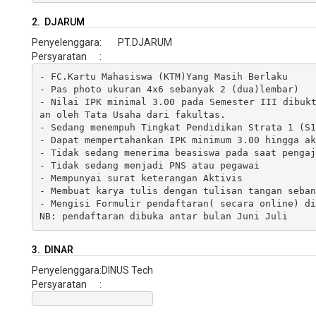
2. DJARUM
Penyelenggara
:
PT.DJARUM
Persyaratan
:
- FC.Kartu Mahasiswa (KTM)Yang Masih Berlaku

- Pas photo ukuran 4x6 sebanyak 2 (dua)lembar)

- Nilai IPK minimal 3.00 pada Semester III dibuk
an oleh Tata Usaha dari fakultas.

- Sedang menempuh Tingkat Pendidikan Strata 1 (S1
- Dapat mempertahankan IPK minimum 3.00 hingga ak
- Tidak sedang menerima beasiswa pada saat pengaj
- Tidak sedang menjadi PNS atau pegawai

- Mempunyai surat keterangan Aktivis  

- Membuat karya tulis dengan tulisan tangan seban
- Mengisi Formulir pendaftaran( secara online) di
NB: pendaftaran dibuka antar bulan Juni Juli
3. DINAR
Penyelenggara
:
DINUS Tech
Persyaratan
: