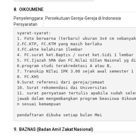
8. OIKOUMENE
Penyelenggara
:
Persekutuan Gereja-Gereja di Indonesia
Persyaratan
:
syarat-syarat:

1. Foto berwarna (terbaru) ukuran 3x4 cm sebanyak
2.FC.KTP, FC.KTM yang masih berlaku

3.FC.akte kelahiran 1lembar

4. FC.surat ket.Baptis / surat ket.Sidi 1 lembar

5. FC.Ijazah SMA dan FC.Nilai UJIan Naional yg di
6.program studi terakredetasi A atau B, 

7. Transkip NIlai IPK 3.00 sejak awal semester 1 
8. FC.KHS

9.Surat referensi dari gereja/jemaat

10. Surat rekomendasi dai Universitas

11. surat pernyataan tertulis apabila sudah sele
jawab dalam mengembangkan program beasiswa Oikou
n sesuai kemampuan

pendaftaran dibuka setiap bulan Mei
9. BAZNAS (Badan Amil Zakat Nasional)