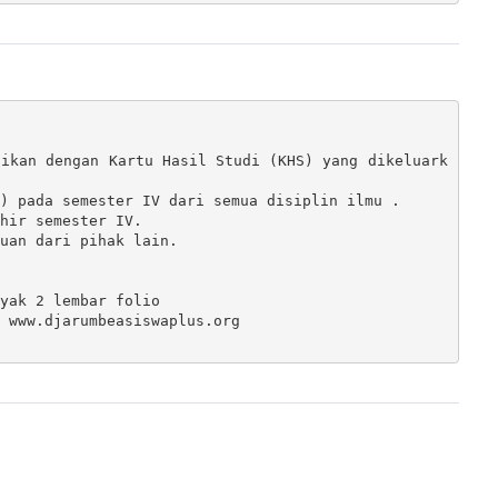
tikan dengan Kartu Hasil Studi (KHS) yang dikeluark
) pada semester IV dari semua disiplin ilmu .

hir semester IV.

uan dari pihak lain.

yak 2 lembar folio

 www.djarumbeasiswaplus.org
