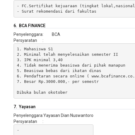
- FC.Sertifikat kejuaraan (tingkat lokal,nasional
- Surat rekomendasi dari fakultas 
6. BCA FINANCE
Penyelenggara
:
BCA
Persyaratan
:
1. Mahasiswa S1

2. Minimal telah menyelesaikan semester II

3. IPK minimal 3,40

4. Tidak menerima beasiswa dari pihak manapun

5. Beasiswa bebas dari ikatan dinas

6. Pendaftaran secara online ( www.bcafinance.co.i
7. Besar Rp.3000.000,- per semestr

Dibuka bulan okotober
7. Yayasan
Penyelenggara
:
Yayasan Dian Nuswantoro
Persyaratan
:
-