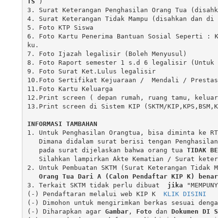
TS
 )

3. Surat Keterangan Penghasilan Orang Tua (disahk
4. Surat Keterangan Tidak Mampu (disahkan dan di 
5. Foto KTP Siswa 

6. Foto Kartu Penerima Bantuan Sosial Seperti : 
ku.

7. Foto Ijazah legalisir (Boleh Menyusul)

8. Foto Raport semester 1 s.d 6 legalisir (Untuk 
9. Foto Surat Ket.Lulus legalisir

10.Foto Sertifikat Kejuaraan /  Mendali / Prestas
11.Foto Kartu Keluarga

12.Print screen ( depan rumah, ruang tamu, keluar
13.Print screen di Sistem KIP (SKTM/KIP,KPS,BSM,K
INFORMASI TAMBAHAN
1. Untuk Penghasilan Orangtua, bisa diminta ke RT
   Dimana didalam surat berisi tengan Penghasil
   pada surat dijelaskan bahwa orang tua 
TIDAK BE
   Silahkan lampirkan Akte Kematian / Surat keterangan dari Pengelolah Panti.

2. Untuk Pembuatan SKTM (Surat Keterangan Tidak M
Orang Tua Dari A (
Calon Pendaftar KIP K
) benar
3. Terkait SKTM tidak perlu dibuat  
jika
 "MEMPUNY
(-) Pendaftaran melalui web KIP K  
KLIK DISINI 
(-) Dimohon untuk mengirimkan berkas sesuai denga
(-) Diharapkan agar 
Gambar
, 
Foto
 dan 
Dokumen
DI S