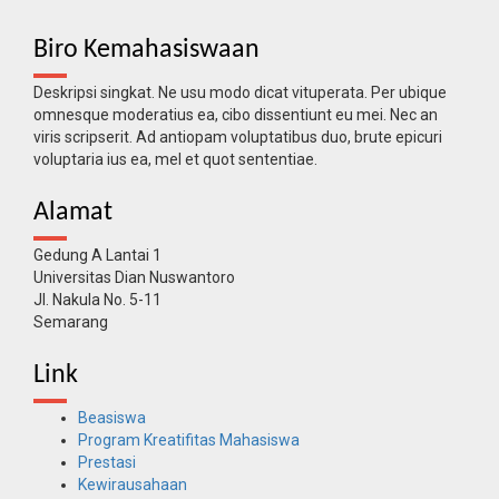
Biro Kemahasiswaan
Deskripsi singkat. Ne usu modo dicat vituperata. Per ubique
omnesque moderatius ea, cibo dissentiunt eu mei. Nec an
viris scripserit. Ad antiopam voluptatibus duo, brute epicuri
voluptaria ius ea, mel et quot sententiae.
Alamat
Gedung A Lantai 1
Universitas Dian Nuswantoro
Jl. Nakula No. 5-11
Semarang
Link
Beasiswa
Program Kreatifitas Mahasiswa
Prestasi
Kewirausahaan