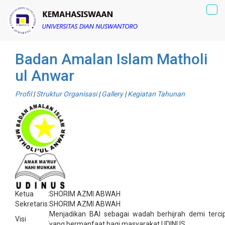
Tog
navi
Badan Amalan Islam Matholi
ul Anwar
Profil
|
Struktur Organisasi
|
Gallery
|
Kegiatan Tahunan
Ketua
:
SHORIM AZMI ABWAH
Sekretaris
:
SHORIM AZMI ABWAH
Menjadikan BAI sebagai wadah berhijrah demi terci
Visi
:
yang bermanfaat bagi masyarakat UDINUS.